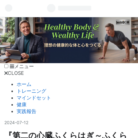
メニュー
CLOSE
ホーム
トレーニング
マインドセット
健康
実践報告
2024
-
07
-
12
『第二の心臓ふくらはぎ～ふくら